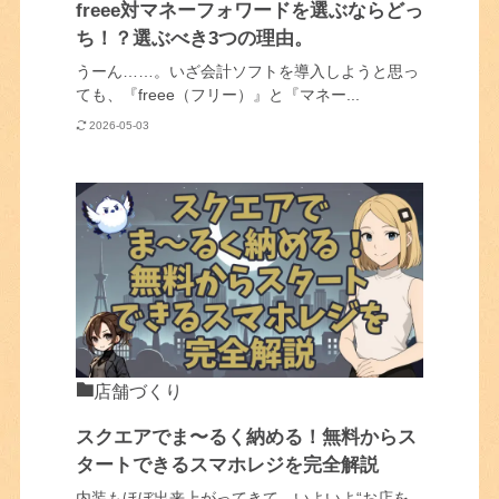
freee対マネーフォワードを選ぶならどっ
ち！？選ぶべき3つの理由。
うーん……。いざ会計ソフトを導入しようと思っ
ても、『freee（フリー）』と『マネー...
2026-05-03
店舗づくり
スクエアでま〜るく納める！無料からス
タートできるスマホレジを完全解説
内装もほぼ出来上がってきて…いよいよ“お店を