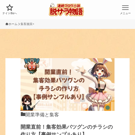
ナイトBizへ
メニュー
ホーム
集客施策+
開業準備と集客
開業直前！集客効果バツグンのチラシの
作り方【事例サンプルあり】