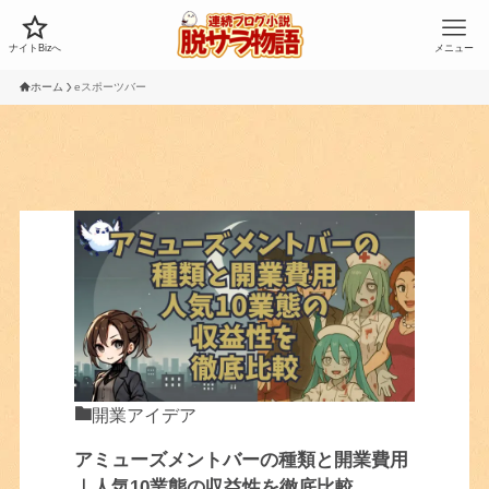
ナイトBizへ
メニュー
ホーム
eスポーツバー
開業アイデア
アミューズメントバーの種類と開業費用
｜人気10業態の収益性を徹底比較