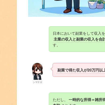
日本において副業をして収入
主業の収入と副業の収入を合
す。
副業で得た収入が20万円以
シマナガ
ただし、
一時的な所得＝雑所