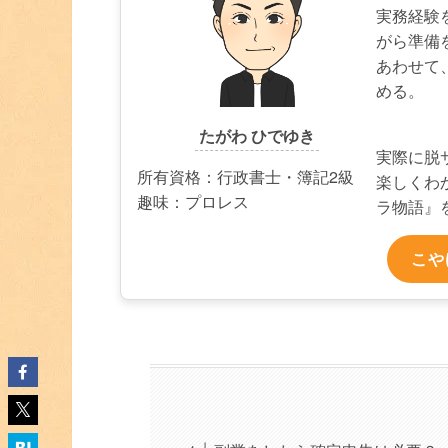
実務経験
がら準備
あわせて
める。
たがわ ひでゆき
実際に脱
所有資格：行政書士・簿記2級
楽しくわ
趣味：プロレス
ラ物語』
こや