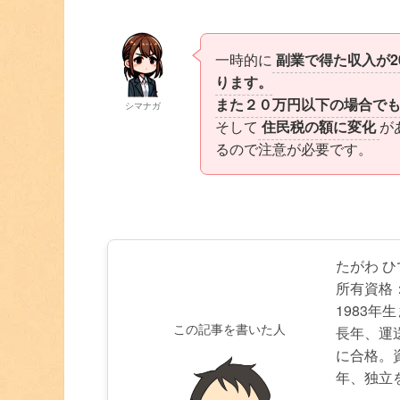
一時的に
副業で得た収入が
ります。
また２０万円以下の場合で
シマナガ
そして
住民税の額に変化
が
るので注意が必要です。
たがわ 
所有資格
1983年
この記事を書いた人
長年、運
に合格。
年、独立