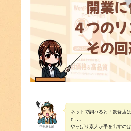
ネットで調べると「飲食店
た…。
やっぱり素人が手を出すの
甲斐承太郎