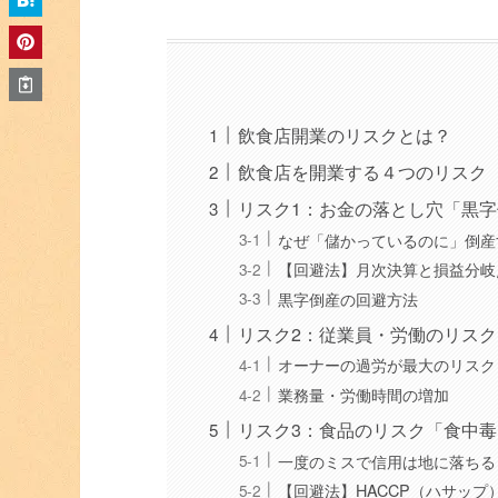
飲食店開業のリスクとは？
飲食店を開業する４つのリスク
リスク1：お金の落とし穴「黒
なぜ「儲かっているのに」倒産
【回避法】月次決算と損益分岐
黒字倒産の回避方法
リスク2：従業員・労働のリス
オーナーの過労が最大のリスク
業務量・労働時間の増加
リスク3：食品のリスク「食中
一度のミスで信用は地に落ちる
【回避法】HACCP（ハサップ