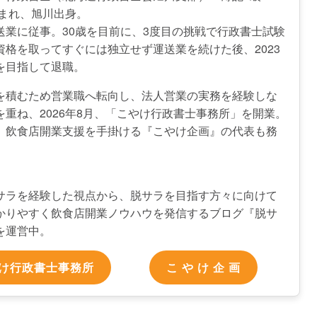
生まれ、旭川出身。
送業に従事。30歳を目前に、3度目の挑戦で行政書士試験
資格を取ってすぐには独立せず運送業を続けた後、2023
を目指して退職。
を積むため営業職へ転向し、法人営業の実務を経験しな
を重ね、2026年8月、「こやけ行政書士事務所」を開業。
、飲食店開業支援を手掛ける『こやけ企画』の代表も務
サラを経験した視点から、脱サラを目指す方々に向けて
かりやすく飲食店開業ノウハウを発信するブログ『脱サ
を運営中。
け行政書士事務所
こ や け 企 画