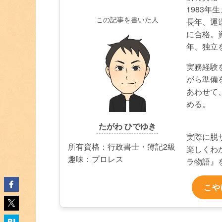
1983年
この記事を書いた人
長年、運
に合格。
年、独立
実務経験
がら準備
あわせて
める。
たがわ ひでゆき
実際に脱
所有資格：行政書士・簿記2級
楽しくわ
趣味：プロレス
ラ物語』
こや