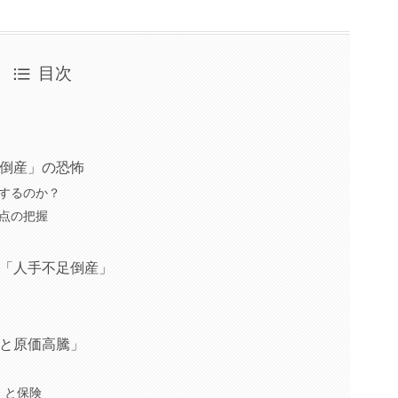
目次
字倒産」の恐怖
するのか？
点の把握
ク「人手不足倒産」
毒と原価高騰」
）と保険