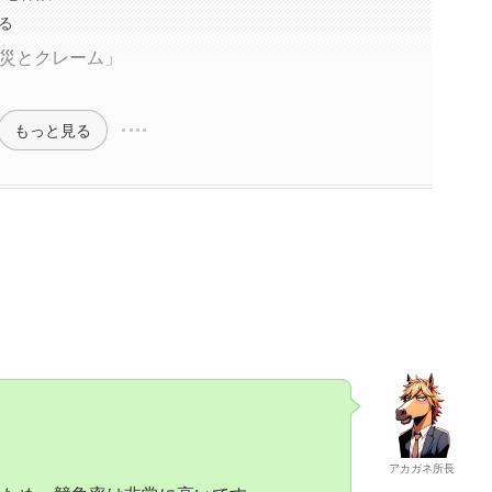
る
火災とクレーム」
もっと見る
」
アカガネ所長