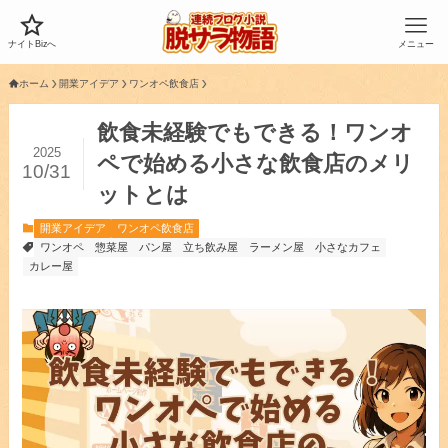
ナイトBizへ
メニュー
ホーム
開業アイデア
ワンオペ飲食店
飲食未経験でもできる！ワンオ
2025
ペで始める小さな飲食店のメリ
10/31
ットとは
開業アイデア
ワンオペ飲食店
ワンオペ
惣菜屋
パン屋
立ち飲み屋
ラーメン屋
小さなカフェ
カレー屋