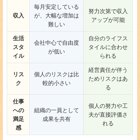
毎月安定している
努力次第で収入
収入
が、大幅な増加は
アップが可能
難しい
生活
自分のライフス
会社中心で自由度
スタ
タイルに合わせ
が低い
イル
られる
経営責任が伴う
リス
個人のリスクは比
ためリスクはあ
ク
較的小さい
る
仕事
個人の努力や工
への
組織の一員として
夫が直接評価さ
満足
成果を共有
れる
感