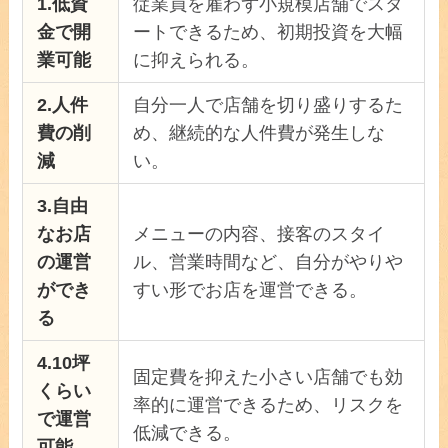
1.
低資
従業員を雇わず小規模店舗でスタ
金で開
ートできるため、初期投資を大幅
業可能
に抑えられる。
2.
人件
自分一人で店舗を切り盛りするた
費の削
め、継続的な人件費が発生しな
減
い。
3.
自由
なお店
メニューの内容、接客のスタイ
の運営
ル、営業時間など、自分がやりや
ができ
すい形でお店を運営できる。
る
4.
10坪
固定費を抑えた小さい店舗でも効
くらい
率的に運営できるため、リスクを
で運営
低減できる。
可能