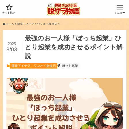
ナイトBizへ
メニュー
ホーム
開業アイデア
ワンオペ飲食店
最強のお一人様「ぼっち起業」ひ
2025
とり起業を成功させるポイント解
8/03
説
開業アイデア
ワンオペ飲食店
ぼっち起業