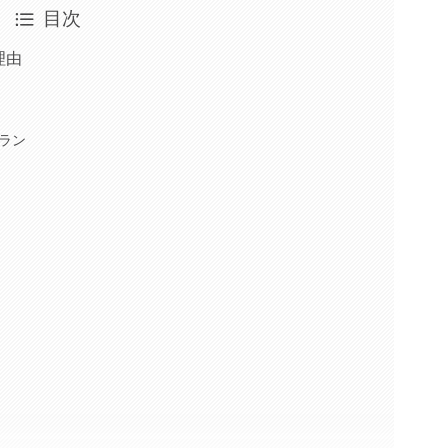
目次
理由
ラン