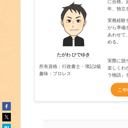
に合格。
年、独立
実務経験
がら準備
あわせて
める。
たがわ ひでゆき
実際に脱
所有資格：行政書士・簿記2級
楽しくわ
趣味：プロレス
ラ物語』
こや